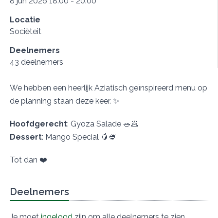
8 jun 2026 18:00 - 20:00
Locatie
Sociëteit
Deelnemers
43 deelnemers
We hebben een heerlijk Aziatisch geïnspireerd menu op
de planning staan deze keer. ✨
Hoofdgerecht
: Gyoza Salade 🥗🥟
Dessert
: Mango Special 🥭🍨
Tot dan ❤️
Deelnemers
Je moet
ingelogd
zijn om alle deelnemers te zien