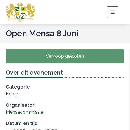
Toggle
navigat
Open Mensa 8 Juni
Verkoop gesloten
Over dit evenement
Categorie
Extern
Organisator
Mensacommissie
Datum en tijd