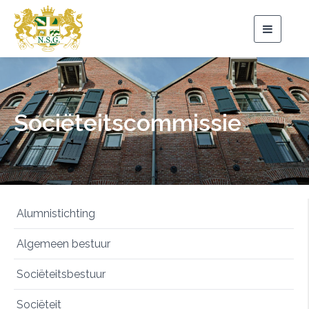
Toggle
navigat
Sociëteitscommissie
Alumnistichting
Algemeen bestuur
Sociëteitsbestuur
Sociëteit