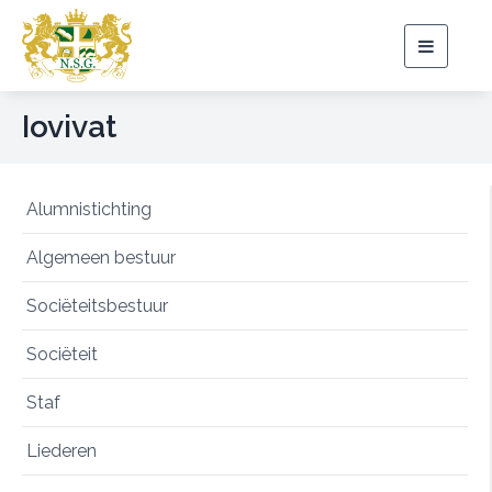
Toggle
navigat
Iovivat
Alumnistichting
Algemeen bestuur
Sociëteitsbestuur
Sociëteit
Staf
Liederen